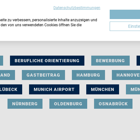
Datenschutzbestimmungen
ite zu verbessern, personalisierte Inhalte anzuzeigen und
u den von uns verwendeten Cookies öffnen Sie die
Einst
BERUFLICHE ORIENTIERUNG
BEWERBUNG
LAND
GASTBEITRAG
HAMBURG
HANNOVE
LÜBECK
MUNICH AIRPORT
MÜNCHEN
MÜ
NÜRNBERG
OLDENBURG
OSNABRÜCK