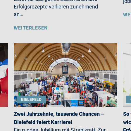
job
Erfolgsrezepte verlieren zunehmend
an…
WE
WEITERLESEN
BIELEFELD
Zwei Jahrzehnte, tausende Chancen –
So 
Bielefeld feiert Karriere!
wic
Ein rundes Jubiläum mit Strahlkraft: Zur
Erf