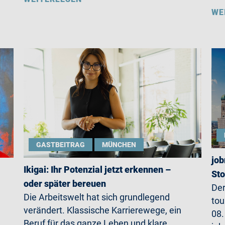
WE
GASTBEITRAG
MÜNCHEN
job
Ikigai: Ihr Potenzial jetzt erkennen –
St
oder später bereuen
Der
Die Arbeitswelt hat sich grundlegend
tou
verändert. Klassische Karrierewege, ein
08.
Beruf für das ganze Leben und klare