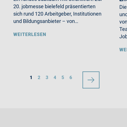
20. jobmesse bielefeld präsentierten
Die
sich rund 120 Arbeitgeber, Institutionen
und
und Bildungsanbieter – von…
von
Tea
WEITERLESEN
Jo
WE
1
2
3
4
5
6