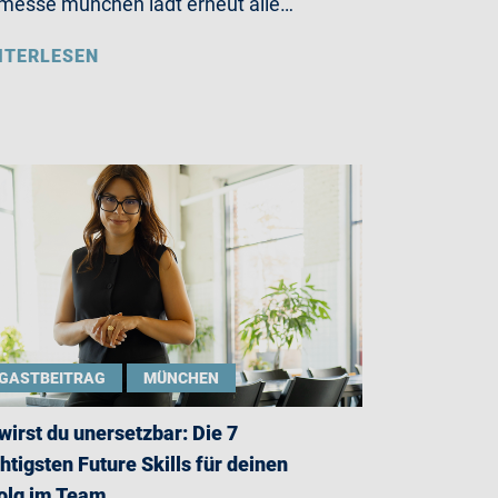
messe münchen lädt erneut alle…
ITERLESEN
GASTBEITRAG
MÜNCHEN
wirst du unersetzbar: Die 7
htigsten Future Skills für deinen
olg im Team