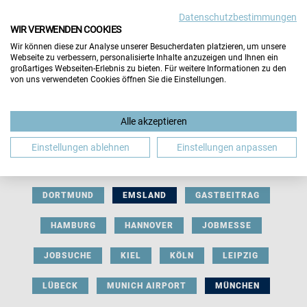
Datenschutzbestimmungen
WIR VERWENDEN COOKIES
Wir können diese zur Analyse unserer Besucherdaten platzieren, um unsere
Webseite zu verbessern, personalisierte Inhalte anzuzeigen und Ihnen ein
großartiges Webseiten-Erlebnis zu bieten. Für weitere Informationen zu den
von uns verwendeten Cookies öffnen Sie die Einstellungen.
AUSSTELLERBEITRAG
BERLIN
Alle akzeptieren
BERUFLICHE ORIENTIERUNG
BEWERBUNG
Einstellungen ablehnen
Einstellungen anpassen
BIELEFELD
BRAUNSCHWEIG
BREMEN
DORTMUND
EMSLAND
GASTBEITRAG
HAMBURG
HANNOVER
JOBMESSE
JOBSUCHE
KIEL
KÖLN
LEIPZIG
LÜBECK
MUNICH AIRPORT
MÜNCHEN