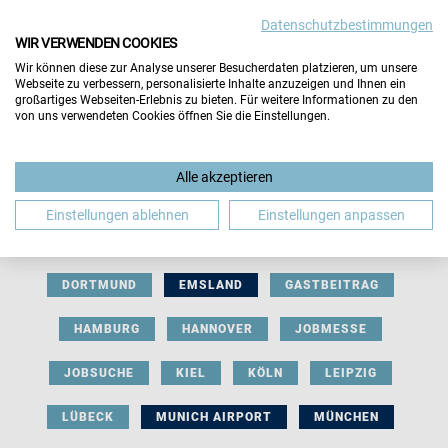
Datenschutzbestimmungen
WIR VERWENDEN COOKIES
Wir können diese zur Analyse unserer Besucherdaten platzieren, um unsere
Webseite zu verbessern, personalisierte Inhalte anzuzeigen und Ihnen ein
großartiges Webseiten-Erlebnis zu bieten. Für weitere Informationen zu den
von uns verwendeten Cookies öffnen Sie die Einstellungen.
AUSSTELLERBEITRAG
BERLIN
Alle akzeptieren
BERUFLICHE ORIENTIERUNG
BEWERBUNG
Einstellungen ablehnen
Einstellungen anpassen
BIELEFELD
BRAUNSCHWEIG
BREMEN
DORTMUND
EMSLAND
GASTBEITRAG
HAMBURG
HANNOVER
JOBMESSE
JOBSUCHE
KIEL
KÖLN
LEIPZIG
LÜBECK
MUNICH AIRPORT
MÜNCHEN