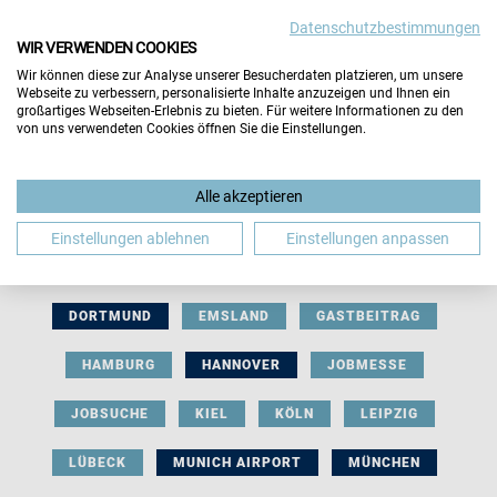
Datenschutzbestimmungen
WIR VERWENDEN COOKIES
Wir können diese zur Analyse unserer Besucherdaten platzieren, um unsere
Webseite zu verbessern, personalisierte Inhalte anzuzeigen und Ihnen ein
großartiges Webseiten-Erlebnis zu bieten. Für weitere Informationen zu den
von uns verwendeten Cookies öffnen Sie die Einstellungen.
AUSSTELLERBEITRAG
BERLIN
Alle akzeptieren
BERUFLICHE ORIENTIERUNG
BEWERBUNG
Einstellungen ablehnen
Einstellungen anpassen
BIELEFELD
BRAUNSCHWEIG
BREMEN
DORTMUND
EMSLAND
GASTBEITRAG
HAMBURG
HANNOVER
JOBMESSE
JOBSUCHE
KIEL
KÖLN
LEIPZIG
LÜBECK
MUNICH AIRPORT
MÜNCHEN