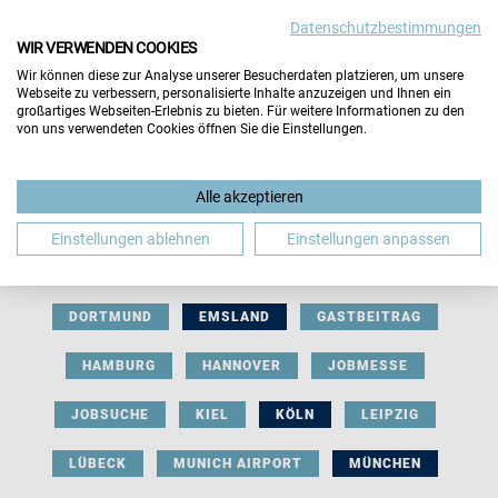
Datenschutzbestimmungen
WIR VERWENDEN COOKIES
Wir können diese zur Analyse unserer Besucherdaten platzieren, um unsere
Webseite zu verbessern, personalisierte Inhalte anzuzeigen und Ihnen ein
großartiges Webseiten-Erlebnis zu bieten. Für weitere Informationen zu den
von uns verwendeten Cookies öffnen Sie die Einstellungen.
AUSSTELLERBEITRAG
BERLIN
Alle akzeptieren
BERUFLICHE ORIENTIERUNG
BEWERBUNG
Einstellungen ablehnen
Einstellungen anpassen
BIELEFELD
BRAUNSCHWEIG
BREMEN
DORTMUND
EMSLAND
GASTBEITRAG
HAMBURG
HANNOVER
JOBMESSE
JOBSUCHE
KIEL
KÖLN
LEIPZIG
LÜBECK
MUNICH AIRPORT
MÜNCHEN