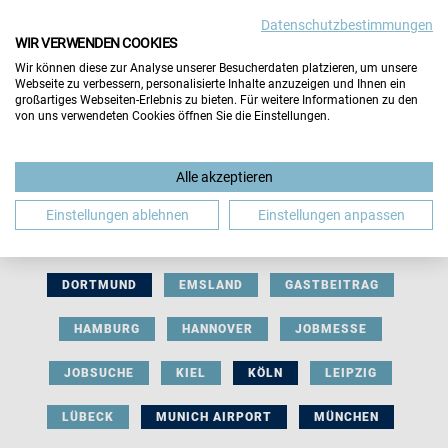
Datenschutzbestimmungen
WIR VERWENDEN COOKIES
Wir können diese zur Analyse unserer Besucherdaten platzieren, um unsere
Webseite zu verbessern, personalisierte Inhalte anzuzeigen und Ihnen ein
großartiges Webseiten-Erlebnis zu bieten. Für weitere Informationen zu den
von uns verwendeten Cookies öffnen Sie die Einstellungen.
AUSSTELLERBEITRAG
BERLIN
Alle akzeptieren
BERUFLICHE ORIENTIERUNG
BEWERBUNG
Einstellungen ablehnen
Einstellungen anpassen
BIELEFELD
BRAUNSCHWEIG
BREMEN
DORTMUND
EMSLAND
GASTBEITRAG
HAMBURG
HANNOVER
JOBMESSE
JOBSUCHE
KIEL
KÖLN
LEIPZIG
LÜBECK
MUNICH AIRPORT
MÜNCHEN