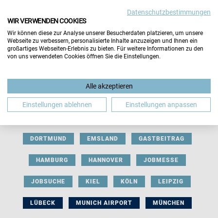
Datenschutzbestimmungen
WIR VERWENDEN COOKIES
Wir können diese zur Analyse unserer Besucherdaten platzieren, um unsere
Webseite zu verbessern, personalisierte Inhalte anzuzeigen und Ihnen ein
großartiges Webseiten-Erlebnis zu bieten. Für weitere Informationen zu den
von uns verwendeten Cookies öffnen Sie die Einstellungen.
AUSSTELLERBEITRAG
BERLIN
Alle akzeptieren
BERUFLICHE ORIENTIERUNG
BEWERBUNG
Einstellungen ablehnen
Einstellungen anpassen
BIELEFELD
BRAUNSCHWEIG
BREMEN
DORTMUND
EMSLAND
GASTBEITRAG
HAMBURG
HANNOVER
JOBMESSE
JOBSUCHE
KIEL
KÖLN
LEIPZIG
LÜBECK
MUNICH AIRPORT
MÜNCHEN