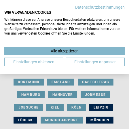
Datenschutzbestimmungen
WIR VERWENDEN COOKIES
Wir können diese zur Analyse unserer Besucherdaten platzieren, um unsere
Webseite zu verbessern, personalisierte Inhalte anzuzeigen und Ihnen ein
großartiges Webseiten-Erlebnis zu bieten. Für weitere Informationen zu den
von uns verwendeten Cookies öffnen Sie die Einstellungen.
AUSSTELLERBEITRAG
BERLIN
Alle akzeptieren
BERUFLICHE ORIENTIERUNG
BEWERBUNG
Einstellungen ablehnen
Einstellungen anpassen
BIELEFELD
BRAUNSCHWEIG
BREMEN
DORTMUND
EMSLAND
GASTBEITRAG
HAMBURG
HANNOVER
JOBMESSE
JOBSUCHE
KIEL
KÖLN
LEIPZIG
LÜBECK
MUNICH AIRPORT
MÜNCHEN