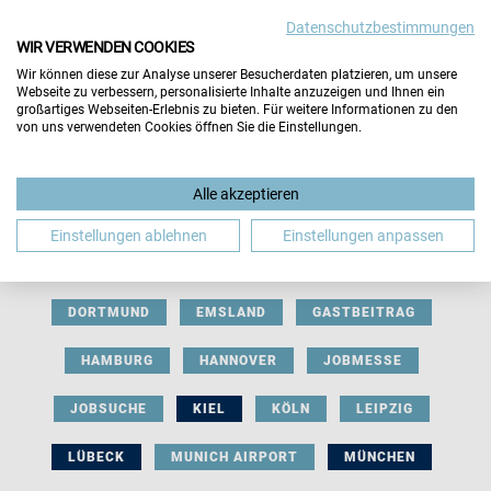
Datenschutzbestimmungen
WIR VERWENDEN COOKIES
Wir können diese zur Analyse unserer Besucherdaten platzieren, um unsere
Webseite zu verbessern, personalisierte Inhalte anzuzeigen und Ihnen ein
großartiges Webseiten-Erlebnis zu bieten. Für weitere Informationen zu den
von uns verwendeten Cookies öffnen Sie die Einstellungen.
AUSSTELLERBEITRAG
BERLIN
Alle akzeptieren
BERUFLICHE ORIENTIERUNG
BEWERBUNG
Einstellungen ablehnen
Einstellungen anpassen
BIELEFELD
BRAUNSCHWEIG
BREMEN
DORTMUND
EMSLAND
GASTBEITRAG
HAMBURG
HANNOVER
JOBMESSE
JOBSUCHE
KIEL
KÖLN
LEIPZIG
LÜBECK
MUNICH AIRPORT
MÜNCHEN