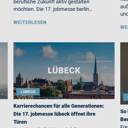
berufliche Zukunft aktiv gestalten
auß
möchten. Die 17. jobmesse berlin…
un
WEITERLESEN
WE
LÜBECK
Karrierechancen für alle Generationen:
So 
Die 17. jobmesse lübeck öffnet ihre
Ber
Türen
Fre