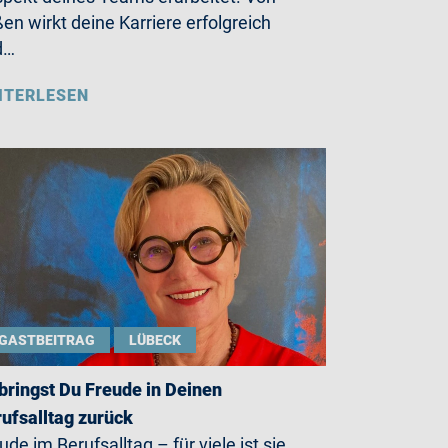
en wirkt deine Karriere erfolgreich
d…
ITERLESEN
GASTBEITRAG
LÜBECK
bringst Du Freude in Deinen
ufsalltag zurück
ude im Berufsalltag – für viele ist sie