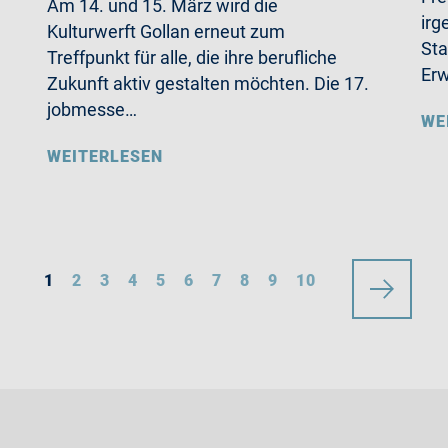
Am 14. und 15. März wird die
irg
Kulturwerft Gollan erneut zum
Sta
Treffpunkt für alle, die ihre berufliche
Erw
Zukunft aktiv gestalten möchten. Die 17.
jobmesse…
WE
WEITERLESEN
1
2
3
4
5
6
7
8
9
10