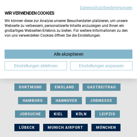
Datenschutzbestimmungen
WIR VERWENDEN COOKIES
Wir können diese zur Analyse unserer Besucherdaten platzieren, um unsere
Webseite zu verbessern, personalisierte Inhalte anzuzeigen und Ihnen ein
großartiges Webseiten-Erlebnis zu bieten. Für weitere Informationen zu den
von uns verwendeten Cookies öffnen Sie die Einstellungen.
AUSSTELLERBEITRAG
BERLIN
Alle akzeptieren
BERUFLICHE ORIENTIERUNG
BEWERBUNG
Einstellungen ablehnen
Einstellungen anpassen
BIELEFELD
BRAUNSCHWEIG
BREMEN
DORTMUND
EMSLAND
GASTBEITRAG
HAMBURG
HANNOVER
JOBMESSE
JOBSUCHE
KIEL
KÖLN
LEIPZIG
LÜBECK
MUNICH AIRPORT
MÜNCHEN