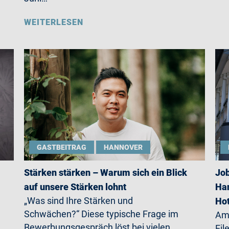
WEITERLESEN
GASTBEITRAG
HANNOVER
Stärken stärken – Warum sich ein Blick
Job
auf unsere Stärken lohnt
Han
„Was sind Ihre Stärken und
Ho
Schwächen?“ Diese typische Frage im
Am 
Bewerbungsgespräch löst bei vielen
Eil