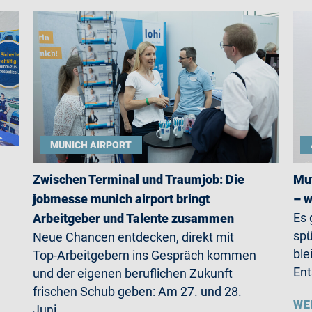
MUNICH AIRPORT
Zwischen Terminal und Traumjob: Die
Mut
jobmesse munich airport bringt
– w
Es 
Arbeitgeber und Talente zusammen
spü
Neue Chancen entdecken, direkt mit
ble
Top-Arbeitgebern ins Gespräch kommen
Ent
und der eigenen beruflichen Zukunft
frischen Schub geben: Am 27. und 28.
WE
Juni…