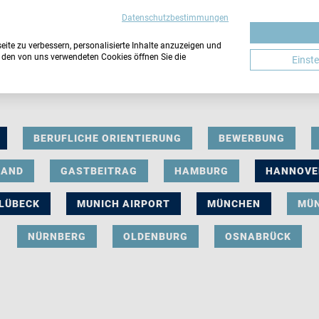
Datenschutzbestimmungen
ite zu verbessern, personalisierte Inhalte anzuzeigen und
u den von uns verwendeten Cookies öffnen Sie die
Einst
BERUFLICHE ORIENTIERUNG
BEWERBUNG
LAND
GASTBEITRAG
HAMBURG
HANNOVE
LÜBECK
MUNICH AIRPORT
MÜNCHEN
MÜ
NÜRNBERG
OLDENBURG
OSNABRÜCK