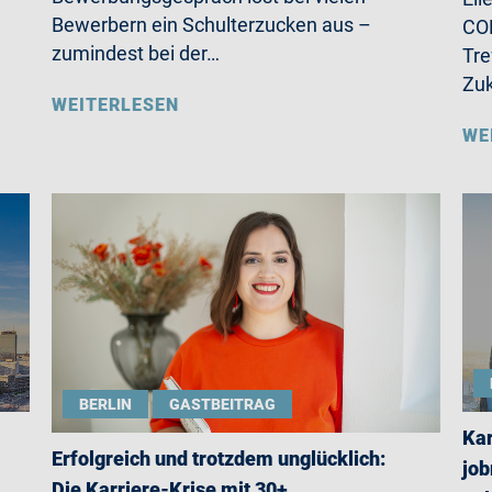
Bewerbern ein Schulterzucken aus –
CO
zumindest bei der…
Tre
Zu
WEITERLESEN
WE
BERLIN
GASTBEITRAG
Kar
Erfolgreich und trotzdem unglücklich:
job
Die Karriere-Krise mit 30+