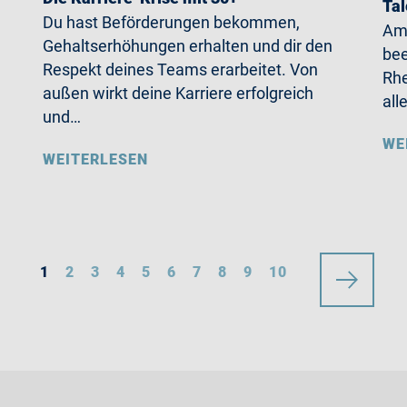
Ta
Du hast Beförderungen bekommen,
Am 
Gehaltserhöhungen erhalten und dir den
be
Respekt deines Teams erarbeitet. Von
Rhe
außen wirkt deine Karriere erfolgreich
all
und…
WE
WEITERLESEN
1
2
3
4
5
6
7
8
9
10