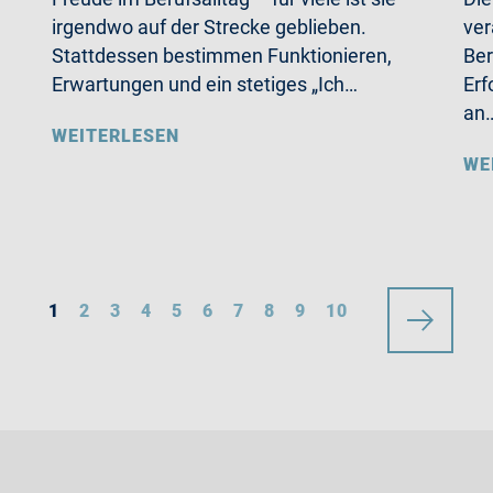
irgendwo auf der Strecke geblieben.
ver
Stattdessen bestimmen Funktionieren,
Ber
Erwartungen und ein stetiges „Ich…
Erf
an
WEITERLESEN
WE
1
2
3
4
5
6
7
8
9
10