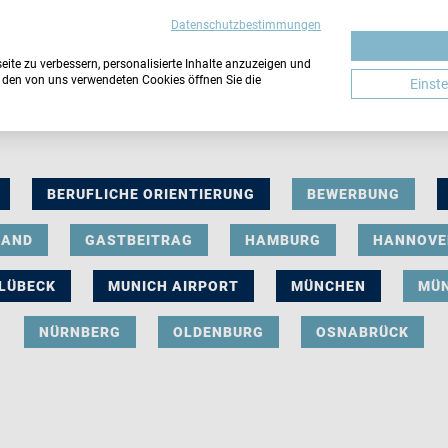
Datenschutzbestimmungen
ite zu verbessern, personalisierte Inhalte anzuzeigen und
u den von uns verwendeten Cookies öffnen Sie die
Einst
BERUFLICHE ORIENTIERUNG
BEWERBUNG
LAND
GASTBEITRAG
HAMBURG
HANNOVE
LÜBECK
MUNICH AIRPORT
MÜNCHEN
MÜ
NÜRNBERG
OLDENBURG
OSNABRÜCK