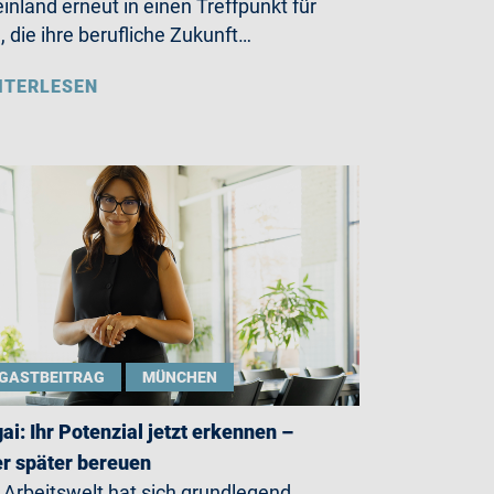
inland erneut in einen Treffpunkt für
e, die ihre berufliche Zukunft…
ITERLESEN
GASTBEITRAG
MÜNCHEN
gai: Ihr Potenzial jetzt erkennen –
r später bereuen
 Arbeitswelt hat sich grundlegend