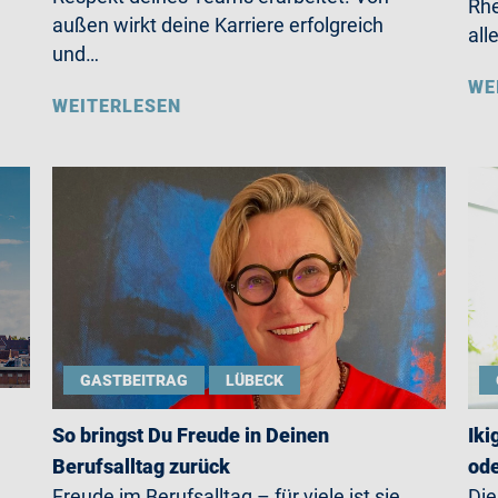
Rhe
außen wirkt deine Karriere erfolgreich
all
und…
WE
WEITERLESEN
GASTBEITRAG
LÜBECK
So bringst Du Freude in Deinen
Iki
Berufsalltag zurück
ode
Freude im Berufsalltag – für viele ist sie
Die