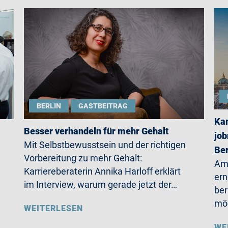
BERLIN
GASTBEITRAG
Kar
Besser verhandeln für mehr Gehalt
job
Mit Selbstbewusstsein und der richtigen
Ber
Vorbereitung zu mehr Gehalt:
Am 
Karriereberaterin Annika Harloff erklärt
ern
im Interview, warum gerade jetzt der…
ber
möc
WEITERLESEN
WE