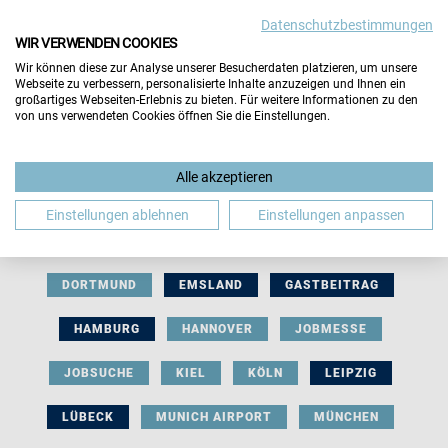
Datenschutzbestimmungen
WIR VERWENDEN COOKIES
Wir können diese zur Analyse unserer Besucherdaten platzieren, um unsere
Webseite zu verbessern, personalisierte Inhalte anzuzeigen und Ihnen ein
großartiges Webseiten-Erlebnis zu bieten. Für weitere Informationen zu den
von uns verwendeten Cookies öffnen Sie die Einstellungen.
AUSSTELLERBEITRAG
BERLIN
Alle akzeptieren
BERUFLICHE ORIENTIERUNG
BEWERBUNG
Einstellungen ablehnen
Einstellungen anpassen
BIELEFELD
BRAUNSCHWEIG
BREMEN
DORTMUND
EMSLAND
GASTBEITRAG
HAMBURG
HANNOVER
JOBMESSE
JOBSUCHE
KIEL
KÖLN
LEIPZIG
LÜBECK
MUNICH AIRPORT
MÜNCHEN