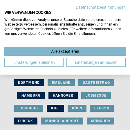
Datenschutzbestimmungen
WIR VERWENDEN COOKIES
Wir können diese zur Analyse unserer Besucherdaten platzieren, um unsere
Webseite zu verbessern, personalisierte Inhalte anzuzeigen und Ihnen ein
großartiges Webseiten-Erlebnis zu bieten. Für weitere Informationen zu den
von uns verwendeten Cookies öffnen Sie die Einstellungen.
AUSSTELLERBEITRAG
BERLIN
Alle akzeptieren
BERUFLICHE ORIENTIERUNG
BEWERBUNG
Einstellungen ablehnen
Einstellungen anpassen
BIELEFELD
BRAUNSCHWEIG
BREMEN
DORTMUND
EMSLAND
GASTBEITRAG
HAMBURG
HANNOVER
JOBMESSE
JOBSUCHE
KIEL
KÖLN
LEIPZIG
LÜBECK
MUNICH AIRPORT
MÜNCHEN