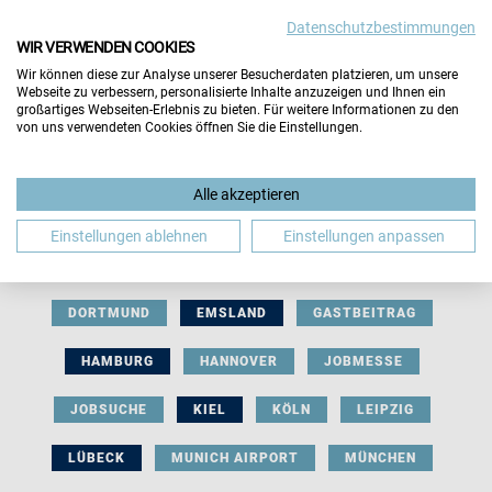
Datenschutzbestimmungen
WIR VERWENDEN COOKIES
Wir können diese zur Analyse unserer Besucherdaten platzieren, um unsere
Webseite zu verbessern, personalisierte Inhalte anzuzeigen und Ihnen ein
großartiges Webseiten-Erlebnis zu bieten. Für weitere Informationen zu den
von uns verwendeten Cookies öffnen Sie die Einstellungen.
AUSSTELLERBEITRAG
BERLIN
Alle akzeptieren
BERUFLICHE ORIENTIERUNG
BEWERBUNG
Einstellungen ablehnen
Einstellungen anpassen
BIELEFELD
BRAUNSCHWEIG
BREMEN
DORTMUND
EMSLAND
GASTBEITRAG
HAMBURG
HANNOVER
JOBMESSE
JOBSUCHE
KIEL
KÖLN
LEIPZIG
LÜBECK
MUNICH AIRPORT
MÜNCHEN