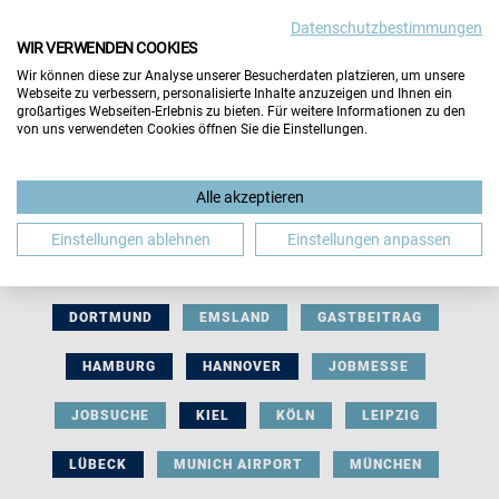
Datenschutzbestimmungen
WIR VERWENDEN COOKIES
Wir können diese zur Analyse unserer Besucherdaten platzieren, um unsere
Webseite zu verbessern, personalisierte Inhalte anzuzeigen und Ihnen ein
großartiges Webseiten-Erlebnis zu bieten. Für weitere Informationen zu den
von uns verwendeten Cookies öffnen Sie die Einstellungen.
AUSSTELLERBEITRAG
BERLIN
Alle akzeptieren
BERUFLICHE ORIENTIERUNG
BEWERBUNG
Einstellungen ablehnen
Einstellungen anpassen
BIELEFELD
BRAUNSCHWEIG
BREMEN
DORTMUND
EMSLAND
GASTBEITRAG
HAMBURG
HANNOVER
JOBMESSE
JOBSUCHE
KIEL
KÖLN
LEIPZIG
LÜBECK
MUNICH AIRPORT
MÜNCHEN