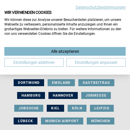
Datenschutzbestimmungen
WIR VERWENDEN COOKIES
Wir können diese zur Analyse unserer Besucherdaten platzieren, um unsere
Webseite zu verbessern, personalisierte Inhalte anzuzeigen und Ihnen ein
großartiges Webseiten-Erlebnis zu bieten. Für weitere Informationen zu den
von uns verwendeten Cookies öffnen Sie die Einstellungen.
AUSSTELLERBEITRAG
BERLIN
Alle akzeptieren
BERUFLICHE ORIENTIERUNG
BEWERBUNG
Einstellungen ablehnen
Einstellungen anpassen
BIELEFELD
BRAUNSCHWEIG
BREMEN
DORTMUND
EMSLAND
GASTBEITRAG
HAMBURG
HANNOVER
JOBMESSE
JOBSUCHE
KIEL
KÖLN
LEIPZIG
LÜBECK
MUNICH AIRPORT
MÜNCHEN