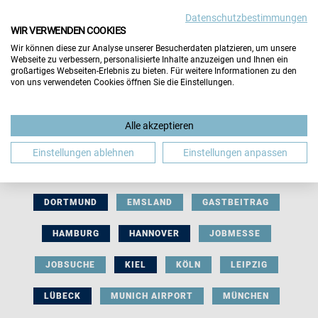
Datenschutzbestimmungen
WIR VERWENDEN COOKIES
Wir können diese zur Analyse unserer Besucherdaten platzieren, um unsere
Webseite zu verbessern, personalisierte Inhalte anzuzeigen und Ihnen ein
großartiges Webseiten-Erlebnis zu bieten. Für weitere Informationen zu den
von uns verwendeten Cookies öffnen Sie die Einstellungen.
AUSSTELLERBEITRAG
BERLIN
Alle akzeptieren
BERUFLICHE ORIENTIERUNG
BEWERBUNG
Einstellungen ablehnen
Einstellungen anpassen
BIELEFELD
BRAUNSCHWEIG
BREMEN
DORTMUND
EMSLAND
GASTBEITRAG
HAMBURG
HANNOVER
JOBMESSE
JOBSUCHE
KIEL
KÖLN
LEIPZIG
LÜBECK
MUNICH AIRPORT
MÜNCHEN