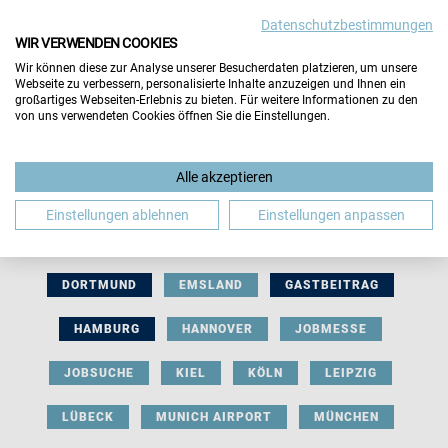
Datenschutzbestimmungen
WIR VERWENDEN COOKIES
Wir können diese zur Analyse unserer Besucherdaten platzieren, um unsere
Webseite zu verbessern, personalisierte Inhalte anzuzeigen und Ihnen ein
großartiges Webseiten-Erlebnis zu bieten. Für weitere Informationen zu den
von uns verwendeten Cookies öffnen Sie die Einstellungen.
AUSSTELLERBEITRAG
BERLIN
Alle akzeptieren
BERUFLICHE ORIENTIERUNG
BEWERBUNG
Einstellungen ablehnen
Einstellungen anpassen
BIELEFELD
BRAUNSCHWEIG
BREMEN
DORTMUND
EMSLAND
GASTBEITRAG
HAMBURG
HANNOVER
JOBMESSE
JOBSUCHE
KIEL
KÖLN
LEIPZIG
LÜBECK
MUNICH AIRPORT
MÜNCHEN