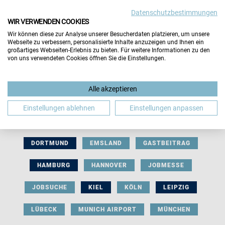
Datenschutzbestimmungen
WIR VERWENDEN COOKIES
Wir können diese zur Analyse unserer Besucherdaten platzieren, um unsere
Webseite zu verbessern, personalisierte Inhalte anzuzeigen und Ihnen ein
großartiges Webseiten-Erlebnis zu bieten. Für weitere Informationen zu den
von uns verwendeten Cookies öffnen Sie die Einstellungen.
AUSSTELLERBEITRAG
BERLIN
Alle akzeptieren
BERUFLICHE ORIENTIERUNG
BEWERBUNG
Einstellungen ablehnen
Einstellungen anpassen
BIELEFELD
BRAUNSCHWEIG
BREMEN
DORTMUND
EMSLAND
GASTBEITRAG
HAMBURG
HANNOVER
JOBMESSE
JOBSUCHE
KIEL
KÖLN
LEIPZIG
LÜBECK
MUNICH AIRPORT
MÜNCHEN