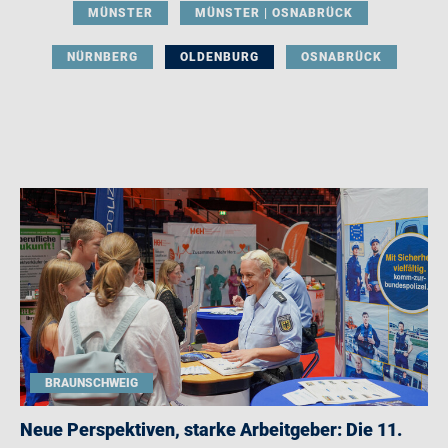
MÜNSTER
MÜNSTER | OSNABRÜCK
NÜRNBERG
OLDENBURG
OSNABRÜCK
BRAUNSCHWEIG
Neue Perspektiven, starke Arbeitgeber: Die 11.