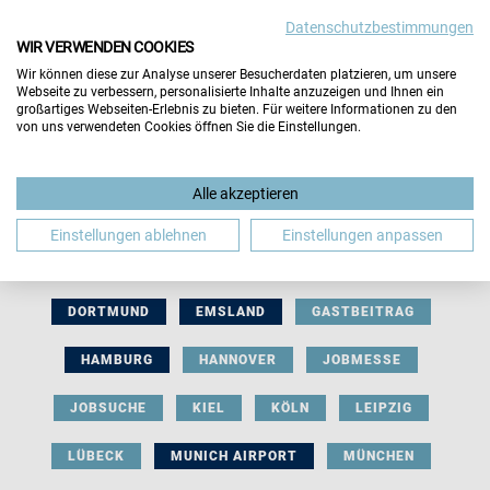
Datenschutzbestimmungen
WIR VERWENDEN COOKIES
Wir können diese zur Analyse unserer Besucherdaten platzieren, um unsere
Webseite zu verbessern, personalisierte Inhalte anzuzeigen und Ihnen ein
großartiges Webseiten-Erlebnis zu bieten. Für weitere Informationen zu den
von uns verwendeten Cookies öffnen Sie die Einstellungen.
AUSSTELLERBEITRAG
BERLIN
Alle akzeptieren
BERUFLICHE ORIENTIERUNG
BEWERBUNG
Einstellungen ablehnen
Einstellungen anpassen
BIELEFELD
BRAUNSCHWEIG
BREMEN
DORTMUND
EMSLAND
GASTBEITRAG
HAMBURG
HANNOVER
JOBMESSE
JOBSUCHE
KIEL
KÖLN
LEIPZIG
LÜBECK
MUNICH AIRPORT
MÜNCHEN