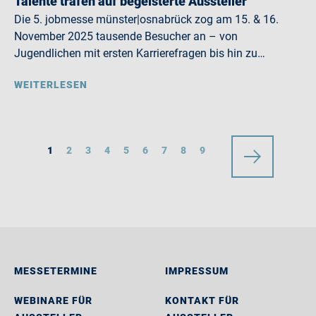
Talente trafen auf begeisterte Aussteller
Die 5. jobmesse münster|osnabrück zog am 15. & 16.
November 2025 tausende Besucher an – von
Jugendlichen mit ersten Karrierefragen bis hin zu…
WEITERLESEN
1
2
3
4
5
6
7
8
9
MESSETERMINE
IMPRESSUM
WEBINARE FÜR
KONTAKT FÜR