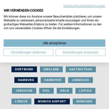
Datenschutzbestimmungen
WIR VERWENDEN COOKIES
Wir können diese zur Analyse unserer Besucherdaten platzieren, um unsere
Webseite zu verbessern, personalisierte Inhalte anzuzeigen und Ihnen ein
großartiges Webseiten-Erlebnis zu bieten. Für weitere Informationen zu den
von uns verwendeten Cookies öffnen Sie die Einstellungen.
AUSSTELLERBEITRAG
BERLIN
Alle akzeptieren
BERUFLICHE ORIENTIERUNG
BEWERBUNG
Einstellungen ablehnen
Einstellungen anpassen
BIELEFELD
BRAUNSCHWEIG
BREMEN
DORTMUND
EMSLAND
GASTBEITRAG
HAMBURG
HANNOVER
JOBMESSE
JOBSUCHE
KIEL
KÖLN
LEIPZIG
LÜBECK
MUNICH AIRPORT
MÜNCHEN