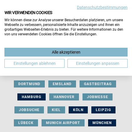
Datenschutzbestimmungen
WIR VERWENDEN COOKIES
Wir können diese zur Analyse unserer Besucherdaten platzieren, um unsere
Webseite zu verbessern, personalisierte Inhalte anzuzeigen und Ihnen ein
großartiges Webseiten-Erlebnis zu bieten. Für weitere Informationen zu den
von uns verwendeten Cookies öffnen Sie die Einstellungen.
AUSSTELLERBEITRAG
BERLIN
Alle akzeptieren
BERUFLICHE ORIENTIERUNG
BEWERBUNG
Einstellungen ablehnen
Einstellungen anpassen
BIELEFELD
BRAUNSCHWEIG
BREMEN
DORTMUND
EMSLAND
GASTBEITRAG
HAMBURG
HANNOVER
JOBMESSE
JOBSUCHE
KIEL
KÖLN
LEIPZIG
LÜBECK
MUNICH AIRPORT
MÜNCHEN