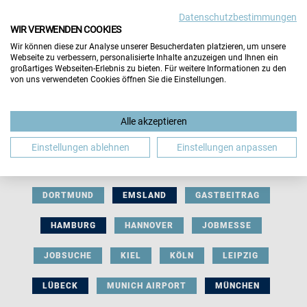
Datenschutzbestimmungen
WIR VERWENDEN COOKIES
Wir können diese zur Analyse unserer Besucherdaten platzieren, um unsere
Webseite zu verbessern, personalisierte Inhalte anzuzeigen und Ihnen ein
großartiges Webseiten-Erlebnis zu bieten. Für weitere Informationen zu den
von uns verwendeten Cookies öffnen Sie die Einstellungen.
AUSSTELLERBEITRAG
BERLIN
Alle akzeptieren
BERUFLICHE ORIENTIERUNG
BEWERBUNG
Einstellungen ablehnen
Einstellungen anpassen
BIELEFELD
BRAUNSCHWEIG
BREMEN
DORTMUND
EMSLAND
GASTBEITRAG
HAMBURG
HANNOVER
JOBMESSE
JOBSUCHE
KIEL
KÖLN
LEIPZIG
LÜBECK
MUNICH AIRPORT
MÜNCHEN