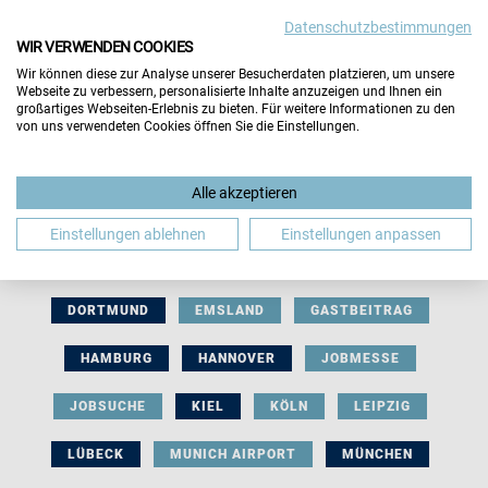
Datenschutzbestimmungen
WIR VERWENDEN COOKIES
Wir können diese zur Analyse unserer Besucherdaten platzieren, um unsere
Webseite zu verbessern, personalisierte Inhalte anzuzeigen und Ihnen ein
großartiges Webseiten-Erlebnis zu bieten. Für weitere Informationen zu den
von uns verwendeten Cookies öffnen Sie die Einstellungen.
AUSSTELLERBEITRAG
BERLIN
Alle akzeptieren
BERUFLICHE ORIENTIERUNG
BEWERBUNG
Einstellungen ablehnen
Einstellungen anpassen
BIELEFELD
BRAUNSCHWEIG
BREMEN
DORTMUND
EMSLAND
GASTBEITRAG
HAMBURG
HANNOVER
JOBMESSE
JOBSUCHE
KIEL
KÖLN
LEIPZIG
LÜBECK
MUNICH AIRPORT
MÜNCHEN