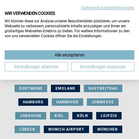
Datenschutzbestimmungen
WIR VERWENDEN COOKIES
Wir können diese zur Analyse unserer Besucherdaten platzieren, um unsere
Webseite zu verbessern, personalisierte Inhalte anzuzeigen und Ihnen ein
großartiges Webseiten-Erlebnis zu bieten. Für weitere Informationen zu den
von uns verwendeten Cookies öffnen Sie die Einstellungen.
AUSSTELLERBEITRAG
BERLIN
Alle akzeptieren
BERUFLICHE ORIENTIERUNG
BEWERBUNG
Einstellungen ablehnen
Einstellungen anpassen
BIELEFELD
BRAUNSCHWEIG
BREMEN
DORTMUND
EMSLAND
GASTBEITRAG
HAMBURG
HANNOVER
JOBMESSE
JOBSUCHE
KIEL
KÖLN
LEIPZIG
LÜBECK
MUNICH AIRPORT
MÜNCHEN