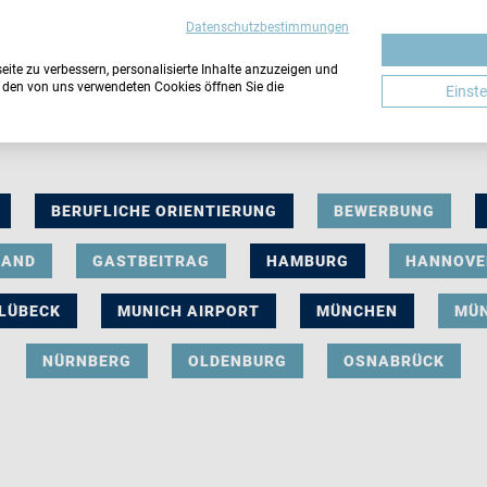
Datenschutzbestimmungen
ite zu verbessern, personalisierte Inhalte anzuzeigen und
u den von uns verwendeten Cookies öffnen Sie die
Einst
BERUFLICHE ORIENTIERUNG
BEWERBUNG
LAND
GASTBEITRAG
HAMBURG
HANNOVE
LÜBECK
MUNICH AIRPORT
MÜNCHEN
MÜ
NÜRNBERG
OLDENBURG
OSNABRÜCK