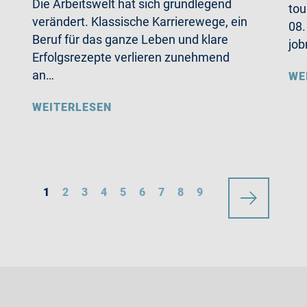
Die Arbeitswelt hat sich grundlegend
tou
verändert. Klassische Karrierewege, ein
08.
Beruf für das ganze Leben und klare
job
Erfolgsrezepte verlieren zunehmend
an…
WE
WEITERLESEN
1
2
3
4
5
6
7
8
9