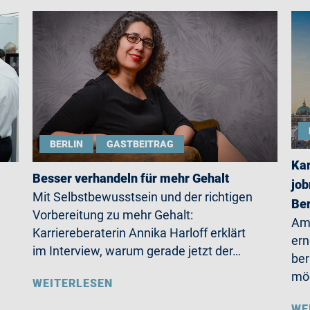
BERLIN
GASTBEITRAG
Kar
Besser verhandeln für mehr Gehalt
job
Mit Selbstbewusstsein und der richtigen
Ber
Vorbereitung zu mehr Gehalt:
Am 
Karriereberaterin Annika Harloff erklärt
ern
im Interview, warum gerade jetzt der…
ber
möc
WEITERLESEN
WE