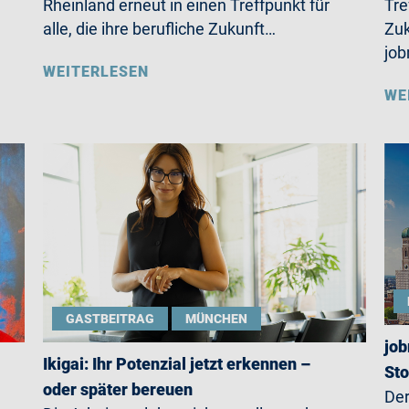
Rheinland erneut in einen Treffpunkt für
Tre
alle, die ihre berufliche Zukunft…
Zuk
jo
WEITERLESEN
WE
GASTBEITRAG
MÜNCHEN
job
Ikigai: Ihr Potenzial jetzt erkennen –
St
oder später bereuen
Der