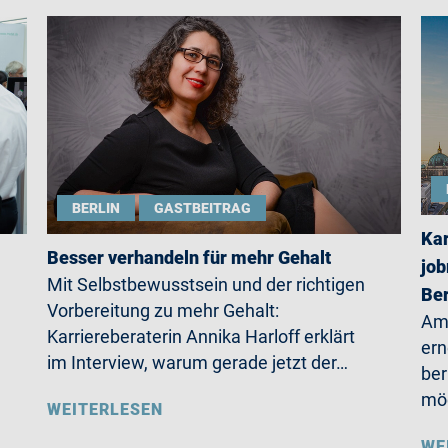
BERLIN
GASTBEITRAG
Kar
Besser verhandeln für mehr Gehalt
job
Mit Selbstbewusstsein und der richtigen
Ber
Vorbereitung zu mehr Gehalt:
Am 
Karriereberaterin Annika Harloff erklärt
ern
im Interview, warum gerade jetzt der…
ber
möc
WEITERLESEN
WE