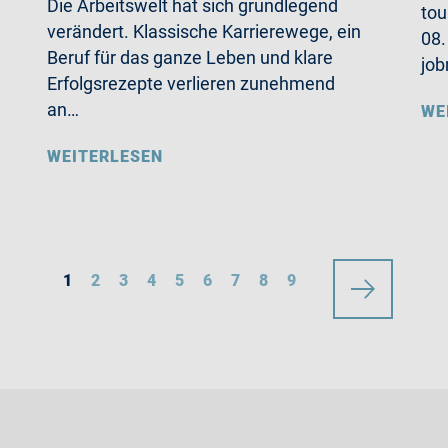
Die Arbeitswelt hat sich grundlegend
tou
verändert. Klassische Karrierewege, ein
08.
Beruf für das ganze Leben und klare
job
Erfolgsrezepte verlieren zunehmend
an…
WE
WEITERLESEN
1
2
3
4
5
6
7
8
9