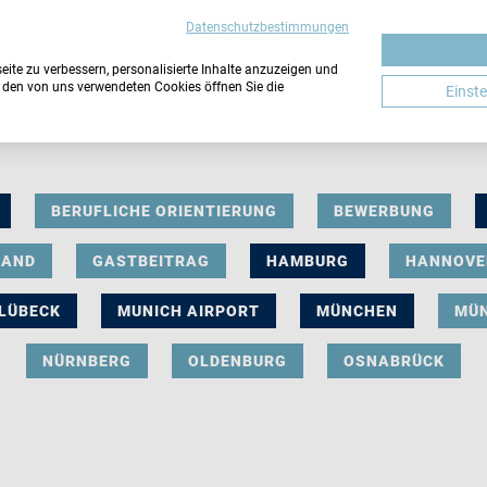
Datenschutzbestimmungen
ite zu verbessern, personalisierte Inhalte anzuzeigen und
u den von uns verwendeten Cookies öffnen Sie die
Einst
BERUFLICHE ORIENTIERUNG
BEWERBUNG
LAND
GASTBEITRAG
HAMBURG
HANNOVE
LÜBECK
MUNICH AIRPORT
MÜNCHEN
MÜ
NÜRNBERG
OLDENBURG
OSNABRÜCK