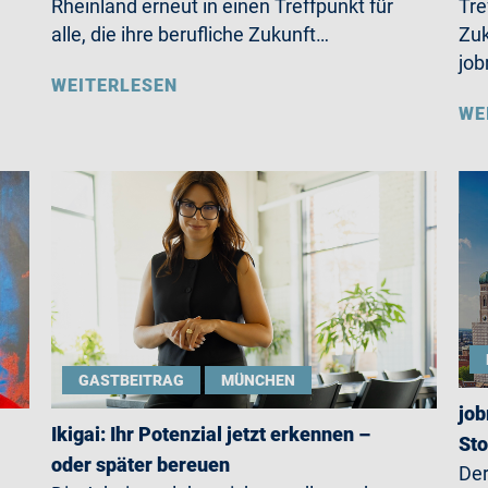
Rheinland erneut in einen Treffpunkt für
Tre
alle, die ihre berufliche Zukunft…
Zuk
jo
WEITERLESEN
WE
GASTBEITRAG
MÜNCHEN
job
Ikigai: Ihr Potenzial jetzt erkennen –
St
oder später bereuen
Der