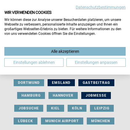
Datenschutzbestimmungen
WIR VERWENDEN COOKIES
Wir können diese zur Analyse unserer Besucherdaten platzieren, um unsere
Webseite zu verbessern, personalisierte Inhalte anzuzeigen und Ihnen ein
großartiges Webseiten-Erlebnis zu bieten. Für weitere Informationen zu den
von uns verwendeten Cookies öffnen Sie die Einstellungen.
AUSSTELLERBEITRAG
BERLIN
Alle akzeptieren
BERUFLICHE ORIENTIERUNG
BEWERBUNG
Einstellungen ablehnen
Einstellungen anpassen
BIELEFELD
BRAUNSCHWEIG
BREMEN
DORTMUND
EMSLAND
GASTBEITRAG
HAMBURG
HANNOVER
JOBMESSE
JOBSUCHE
KIEL
KÖLN
LEIPZIG
LÜBECK
MUNICH AIRPORT
MÜNCHEN