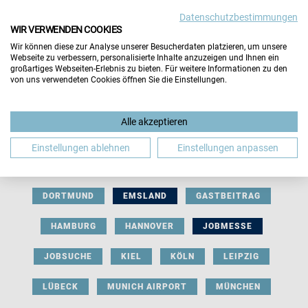
Datenschutzbestimmungen
WIR VERWENDEN COOKIES
Wir können diese zur Analyse unserer Besucherdaten platzieren, um unsere
Webseite zu verbessern, personalisierte Inhalte anzuzeigen und Ihnen ein
großartiges Webseiten-Erlebnis zu bieten. Für weitere Informationen zu den
von uns verwendeten Cookies öffnen Sie die Einstellungen.
AUSSTELLERBEITRAG
BERLIN
Alle akzeptieren
BERUFLICHE ORIENTIERUNG
BEWERBUNG
Einstellungen ablehnen
Einstellungen anpassen
BIELEFELD
BRAUNSCHWEIG
BREMEN
DORTMUND
EMSLAND
GASTBEITRAG
HAMBURG
HANNOVER
JOBMESSE
JOBSUCHE
KIEL
KÖLN
LEIPZIG
LÜBECK
MUNICH AIRPORT
MÜNCHEN