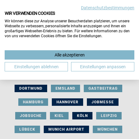
Datenschutzbestimmungen
WIR VERWENDEN COOKIES
Wir können diese zur Analyse unserer Besucherdaten platzieren, um unsere
Webseite zu verbessern, personalisierte Inhalte anzuzeigen und Ihnen ein
großartiges Webseiten-Erlebnis zu bieten. Für weitere Informationen zu den
von uns verwendeten Cookies öffnen Sie die Einstellungen.
AUSSTELLERBEITRAG
BERLIN
Alle akzeptieren
BERUFLICHE ORIENTIERUNG
BEWERBUNG
Einstellungen ablehnen
Einstellungen anpassen
BIELEFELD
BRAUNSCHWEIG
BREMEN
DORTMUND
EMSLAND
GASTBEITRAG
HAMBURG
HANNOVER
JOBMESSE
JOBSUCHE
KIEL
KÖLN
LEIPZIG
LÜBECK
MUNICH AIRPORT
MÜNCHEN