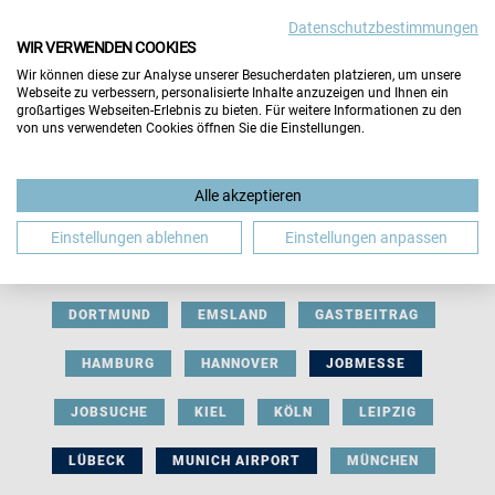
Datenschutzbestimmungen
WIR VERWENDEN COOKIES
Wir können diese zur Analyse unserer Besucherdaten platzieren, um unsere
Webseite zu verbessern, personalisierte Inhalte anzuzeigen und Ihnen ein
großartiges Webseiten-Erlebnis zu bieten. Für weitere Informationen zu den
von uns verwendeten Cookies öffnen Sie die Einstellungen.
AUSSTELLERBEITRAG
BERLIN
Alle akzeptieren
BERUFLICHE ORIENTIERUNG
BEWERBUNG
Einstellungen ablehnen
Einstellungen anpassen
BIELEFELD
BRAUNSCHWEIG
BREMEN
DORTMUND
EMSLAND
GASTBEITRAG
HAMBURG
HANNOVER
JOBMESSE
JOBSUCHE
KIEL
KÖLN
LEIPZIG
LÜBECK
MUNICH AIRPORT
MÜNCHEN