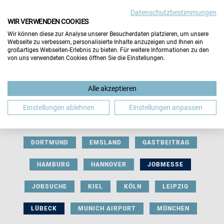
Datenschutzbestimmungen
WIR VERWENDEN COOKIES
Wir können diese zur Analyse unserer Besucherdaten platzieren, um unsere
Webseite zu verbessern, personalisierte Inhalte anzuzeigen und Ihnen ein
großartiges Webseiten-Erlebnis zu bieten. Für weitere Informationen zu den
von uns verwendeten Cookies öffnen Sie die Einstellungen.
AUSSTELLERBEITRAG
BERLIN
Alle akzeptieren
BERUFLICHE ORIENTIERUNG
BEWERBUNG
Einstellungen ablehnen
Einstellungen anpassen
BIELEFELD
BRAUNSCHWEIG
BREMEN
DORTMUND
EMSLAND
GASTBEITRAG
HAMBURG
HANNOVER
JOBMESSE
JOBSUCHE
KIEL
KÖLN
LEIPZIG
LÜBECK
MUNICH AIRPORT
MÜNCHEN