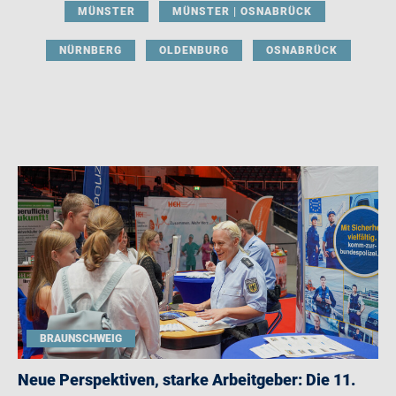
MÜNSTER
MÜNSTER | OSNABRÜCK
NÜRNBERG
OLDENBURG
OSNABRÜCK
BRAUNSCHWEIG
Neue Perspektiven, starke Arbeitgeber: Die 11.