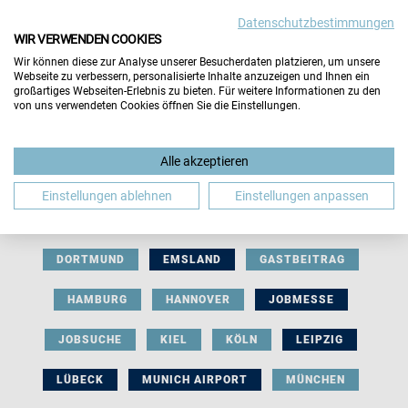
Datenschutzbestimmungen
WIR VERWENDEN COOKIES
Wir können diese zur Analyse unserer Besucherdaten platzieren, um unsere
Webseite zu verbessern, personalisierte Inhalte anzuzeigen und Ihnen ein
großartiges Webseiten-Erlebnis zu bieten. Für weitere Informationen zu den
von uns verwendeten Cookies öffnen Sie die Einstellungen.
AUSSTELLERBEITRAG
BERLIN
Alle akzeptieren
BERUFLICHE ORIENTIERUNG
BEWERBUNG
Einstellungen ablehnen
Einstellungen anpassen
BIELEFELD
BRAUNSCHWEIG
BREMEN
DORTMUND
EMSLAND
GASTBEITRAG
HAMBURG
HANNOVER
JOBMESSE
JOBSUCHE
KIEL
KÖLN
LEIPZIG
LÜBECK
MUNICH AIRPORT
MÜNCHEN