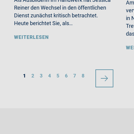
Am 
Reiner den Wechsel in den öffentlichen
ver
Dienst zunächst kritisch betrachtet.
in 
Heute berichtet Sie, als…
Tre
da
WEITERLESEN
WE
1
2
3
4
5
6
7
8