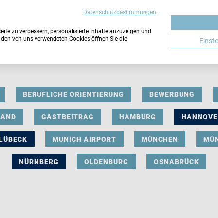
Datenschutzbestimmungen
ite zu verbessern, personalisierte Inhalte anzuzeigen und
u den von uns verwendeten Cookies öffnen Sie die
Einst
BERUFLICHE ORIENTIERUNG
BEWERBUNG
LAND
GASTBEITRAG
HAMBURG
HANNOVE
LÜBECK
MUNICH AIRPORT
MÜNCHEN
MÜ
NÜRNBERG
OLDENBURG
OSNABRÜCK