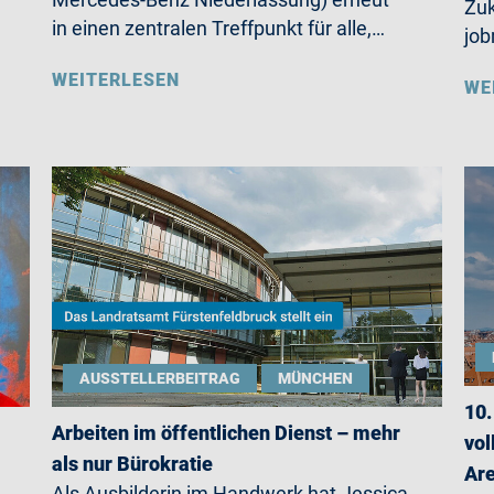
Zuk
in einen zentralen Treffpunkt für alle,…
jo
WEITERLESEN
WE
AUSSTELLERBEITRAG
MÜNCHEN
10.
Arbeiten im öffentlichen Dienst – mehr
vol
als nur Bürokratie
Ar
Als Ausbilderin im Handwerk hat Jessica