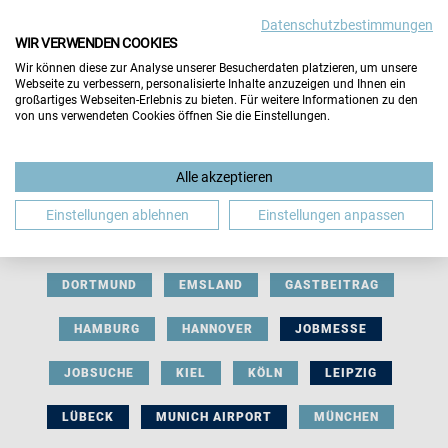
Datenschutzbestimmungen
WIR VERWENDEN COOKIES
Wir können diese zur Analyse unserer Besucherdaten platzieren, um unsere
Webseite zu verbessern, personalisierte Inhalte anzuzeigen und Ihnen ein
großartiges Webseiten-Erlebnis zu bieten. Für weitere Informationen zu den
von uns verwendeten Cookies öffnen Sie die Einstellungen.
AUSSTELLERBEITRAG
BERLIN
Alle akzeptieren
BERUFLICHE ORIENTIERUNG
BEWERBUNG
Einstellungen ablehnen
Einstellungen anpassen
BIELEFELD
BRAUNSCHWEIG
BREMEN
DORTMUND
EMSLAND
GASTBEITRAG
HAMBURG
HANNOVER
JOBMESSE
JOBSUCHE
KIEL
KÖLN
LEIPZIG
LÜBECK
MUNICH AIRPORT
MÜNCHEN