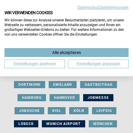
Datenschutzbestimmungen
WIR VERWENDEN COOKIES
Wir können diese zur Analyse unserer Besucherdaten platzieren, um unsere
Webseite zu verbessern, personalisierte Inhalte anzuzeigen und Ihnen ein
großartiges Webseiten-Erlebnis zu bieten. Für weitere Informationen zu den
von uns verwendeten Cookies öffnen Sie die Einstellungen.
AUSSTELLERBEITRAG
BERLIN
Alle akzeptieren
BERUFLICHE ORIENTIERUNG
BEWERBUNG
Einstellungen ablehnen
Einstellungen anpassen
BIELEFELD
BRAUNSCHWEIG
BREMEN
DORTMUND
EMSLAND
GASTBEITRAG
HAMBURG
HANNOVER
JOBMESSE
JOBSUCHE
KIEL
KÖLN
LEIPZIG
LÜBECK
MUNICH AIRPORT
MÜNCHEN