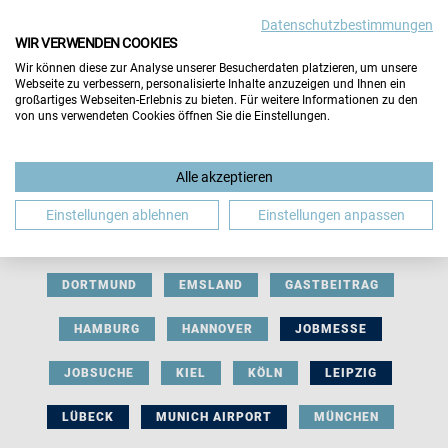
Datenschutzbestimmungen
WIR VERWENDEN COOKIES
Wir können diese zur Analyse unserer Besucherdaten platzieren, um unsere
Webseite zu verbessern, personalisierte Inhalte anzuzeigen und Ihnen ein
großartiges Webseiten-Erlebnis zu bieten. Für weitere Informationen zu den
von uns verwendeten Cookies öffnen Sie die Einstellungen.
AUSSTELLERBEITRAG
BERLIN
Alle akzeptieren
BERUFLICHE ORIENTIERUNG
BEWERBUNG
Einstellungen ablehnen
Einstellungen anpassen
BIELEFELD
BRAUNSCHWEIG
BREMEN
DORTMUND
EMSLAND
GASTBEITRAG
HAMBURG
HANNOVER
JOBMESSE
JOBSUCHE
KIEL
KÖLN
LEIPZIG
LÜBECK
MUNICH AIRPORT
MÜNCHEN