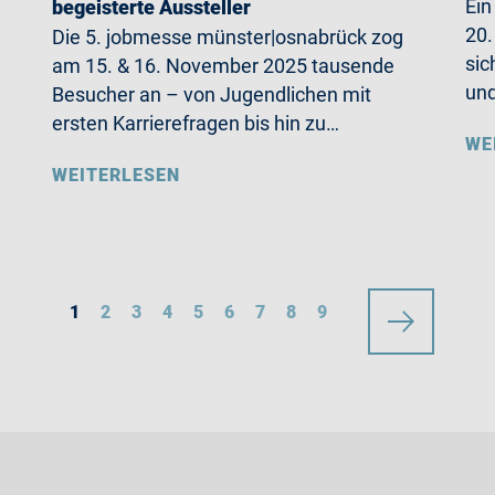
Ein
begeisterte Aussteller
20.
Die 5. jobmesse münster|osnabrück zog
sic
am 15. & 16. November 2025 tausende
und
Besucher an – von Jugendlichen mit
ersten Karrierefragen bis hin zu…
WE
WEITERLESEN
1
2
3
4
5
6
7
8
9