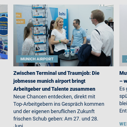
MUNICH AIRPORT
Zwischen Terminal und Traumjob: Die
Mut
jobmesse munich airport bringt
– w
Es 
Arbeitgeber und Talente zusammen
spü
Neue Chancen entdecken, direkt mit
ble
Top-Arbeitgebern ins Gespräch kommen
Ent
und der eigenen beruflichen Zukunft
frischen Schub geben: Am 27. und 28.
WE
Juni…