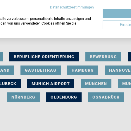
Datenschutzbestimmungen
ite zu verbessern, personalisierte Inhalte anzuzeigen und
u den von uns verwendeten Cookies öffnen Sie die
Einst
BERUFLICHE ORIENTIERUNG
BEWERBUNG
LAND
GASTBEITRAG
HAMBURG
HANNOVE
LÜBECK
MUNICH AIRPORT
MÜNCHEN
MÜ
NÜRNBERG
OLDENBURG
OSNABRÜCK