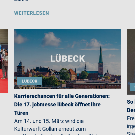
WEITERLESEN
LÜBECK
Karrierechancen für alle Generationen:
So 
Die 17. jobmesse lübeck öffnet ihre
Ber
Türen
Fre
Am 14. und 15. März wird die
irg
Kulturwerft Gollan erneut zum
Sta