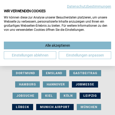
Datenschutzbestimmungen
WIR VERWENDEN COOKIES
Wir können diese zur Analyse unserer Besucherdaten platzieren, um unsere
Webseite zu verbessern, personalisierte Inhalte anzuzeigen und Ihnen ein
großartiges Webseiten-Erlebnis zu bieten. Für weitere Informationen zu den
von uns verwendeten Cookies öffnen Sie die Einstellungen.
AUSSTELLERBEITRAG
BERLIN
Alle akzeptieren
BERUFLICHE ORIENTIERUNG
BEWERBUNG
Einstellungen ablehnen
Einstellungen anpassen
BIELEFELD
BRAUNSCHWEIG
BREMEN
DORTMUND
EMSLAND
GASTBEITRAG
HAMBURG
HANNOVER
JOBMESSE
JOBSUCHE
KIEL
KÖLN
LEIPZIG
LÜBECK
MUNICH AIRPORT
MÜNCHEN