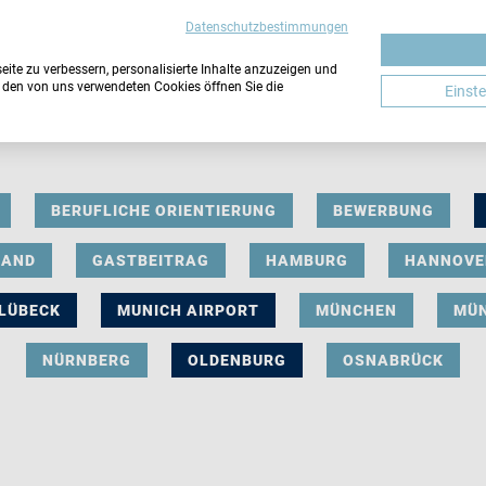
Datenschutzbestimmungen
ite zu verbessern, personalisierte Inhalte anzuzeigen und
u den von uns verwendeten Cookies öffnen Sie die
Einst
BERUFLICHE ORIENTIERUNG
BEWERBUNG
LAND
GASTBEITRAG
HAMBURG
HANNOVE
LÜBECK
MUNICH AIRPORT
MÜNCHEN
MÜ
NÜRNBERG
OLDENBURG
OSNABRÜCK