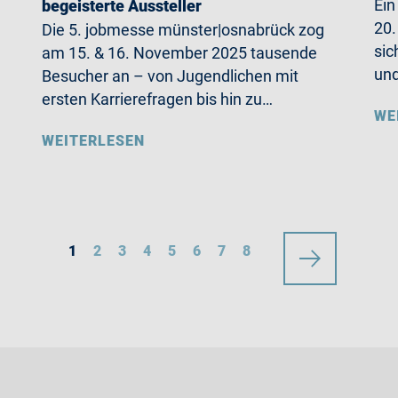
Ein
begeisterte Aussteller
20.
Die 5. jobmesse münster|osnabrück zog
sic
am 15. & 16. November 2025 tausende
und
Besucher an – von Jugendlichen mit
ersten Karrierefragen bis hin zu…
WE
WEITERLESEN
1
2
3
4
5
6
7
8