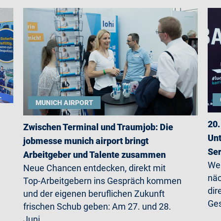
MUNICH AIRPORT
20.
Zwischen Terminal und Traumjob: Die
Unt
jobmesse munich airport bringt
Ser
Arbeitgeber und Talente zusammen
Wer
Neue Chancen entdecken, direkt mit
näc
Top-Arbeitgebern ins Gespräch kommen
dir
und der eigenen beruflichen Zukunft
Ges
frischen Schub geben: Am 27. und 28.
Juni…