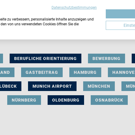
Datenschutzbestimmungen
ite zu verbessern, personalisierte Inhalte anzuzeigen und
u den von uns verwendeten Cookies öffnen Sie die
Einst
BERUFLICHE ORIENTIERUNG
BEWERBUNG
LAND
GASTBEITRAG
HAMBURG
HANNOVE
LÜBECK
MUNICH AIRPORT
MÜNCHEN
MÜ
NÜRNBERG
OLDENBURG
OSNABRÜCK