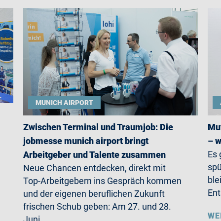
MUNICH AIRPORT
Zwischen Terminal und Traumjob: Die
Mut
jobmesse munich airport bringt
– w
Es 
Arbeitgeber und Talente zusammen
spü
Neue Chancen entdecken, direkt mit
ble
Top-Arbeitgebern ins Gespräch kommen
Ent
und der eigenen beruflichen Zukunft
frischen Schub geben: Am 27. und 28.
WE
Juni…