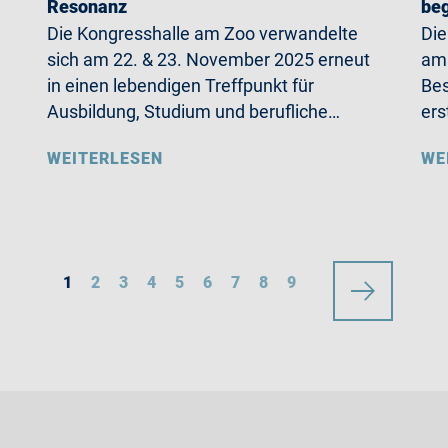
Resonanz
beg
Die Kongresshalle am Zoo verwandelte
Die
sich am 22. & 23. November 2025 erneut
am 
in einen lebendigen Treffpunkt für
Bes
Ausbildung, Studium und berufliche…
ers
WEITERLESEN
WE
1
2
3
4
5
6
7
8
9