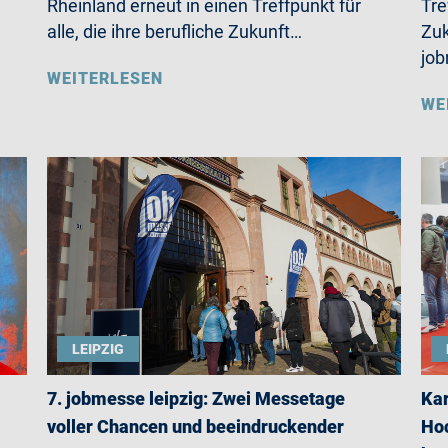
Rheinland erneut in einen Treffpunkt für
Tre
alle, die ihre berufliche Zukunft…
Zuk
jo
WEITERLESEN
WE
LEIPZIG
7. jobmesse leipzig: Zwei Messetage
Kar
voller Chancen und beeindruckender
Hoc