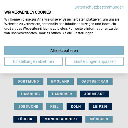
Datenschutzbestimmungen
WIR VERWENDEN COOKIES
Wir können diese zur Analyse unserer Besucherdaten platzieren, um unsere
Webseite zu verbessern, personalisierte Inhalte anzuzeigen und Ihnen ein
großartiges Webseiten-Erlebnis zu bieten. Für weitere Informationen zu den
von uns verwendeten Cookies öffnen Sie die Einstellungen.
AUSSTELLERBEITRAG
BERLIN
Alle akzeptieren
BERUFLICHE ORIENTIERUNG
BEWERBUNG
Einstellungen ablehnen
Einstellungen anpassen
BIELEFELD
BRAUNSCHWEIG
BREMEN
DORTMUND
EMSLAND
GASTBEITRAG
HAMBURG
HANNOVER
JOBMESSE
JOBSUCHE
KIEL
KÖLN
LEIPZIG
LÜBECK
MUNICH AIRPORT
MÜNCHEN