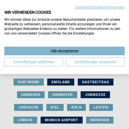
Datenschutzbestimmungen
WIR VERWENDEN COOKIES
Wir können diese zur Analyse unserer Besucherdaten platzieren, um unsere
Webseite zu verbessern, personalisierte Inhalte anzuzeigen und Ihnen ein
großartiges Webseiten-Erlebnis zu bieten. Für weitere Informationen zu den
von uns verwendeten Cookies öffnen Sie die Einstellungen.
AUSSTELLERBEITRAG
BERLIN
Alle akzeptieren
BERUFLICHE ORIENTIERUNG
BEWERBUNG
Einstellungen ablehnen
Einstellungen anpassen
BIELEFELD
BRAUNSCHWEIG
BREMEN
DORTMUND
EMSLAND
GASTBEITRAG
HAMBURG
HANNOVER
JOBMESSE
JOBSUCHE
KIEL
KÖLN
LEIPZIG
LÜBECK
MUNICH AIRPORT
MÜNCHEN