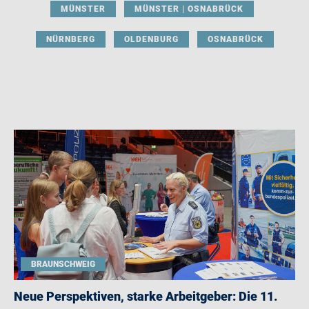
MÜNSTER
MÜNSTER | OSNABRÜCK
NÜRNBERG
OLDENBURG
OSNABRÜCK
BRAUNSCHWEIG
Neue Perspektiven, starke Arbeitgeber: Die 11.