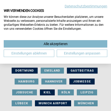
Datenschutzbestimmungen
WIR VERWENDEN COOKIES
Wir können diese zur Analyse unserer Besucherdaten platzieren, um unsere
Webseite zu verbessern, personalisierte Inhalte anzuzeigen und Ihnen ein
großartiges Webseiten-Erlebnis zu bieten. Für weitere Informationen zu den
von uns verwendeten Cookies öffnen Sie die Einstellungen.
AUSSTELLERBEITRAG
BERLIN
Alle akzeptieren
BERUFLICHE ORIENTIERUNG
BEWERBUNG
Einstellungen ablehnen
Einstellungen anpassen
BIELEFELD
BRAUNSCHWEIG
BREMEN
DORTMUND
EMSLAND
GASTBEITRAG
HAMBURG
HANNOVER
JOBMESSE
JOBSUCHE
KIEL
KÖLN
LEIPZIG
LÜBECK
MUNICH AIRPORT
MÜNCHEN