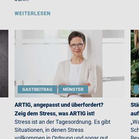
WEITERLESEN
GASTBEITRAG
MÜNSTER
ARTIG, angepasst und überfordert?
Stä
Zeig dem Stress, was ARTIG ist!
auf
Stress ist an der Tagesordnung. Es gibt
„Wa
Situationen, in denen Stress
Sch
vollkommen in Ordnung und sogar gut
Bew