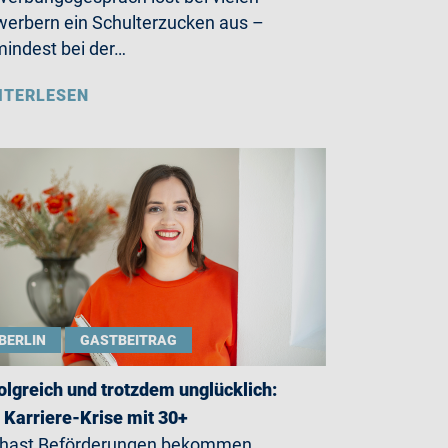
erbern ein Schulterzucken aus –
indest bei der…
ITERLESEN
BERLIN
GASTBEITRAG
olgreich und trotzdem unglücklich:
 Karriere-Krise mit 30+
 hast Beförderungen bekommen,