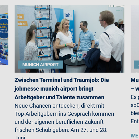
MUNICH AIRPORT
Zwischen Terminal und Traumjob: Die
Mut
jobmesse munich airport bringt
– w
Es 
Arbeitgeber und Talente zusammen
spü
Neue Chancen entdecken, direkt mit
ble
Top-Arbeitgebern ins Gespräch kommen
Ent
und der eigenen beruflichen Zukunft
frischen Schub geben: Am 27. und 28.
WE
Juni…