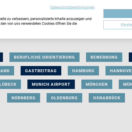
Datenschutzbestimmungen
ite zu verbessern, personalisierte Inhalte anzuzeigen und
u den von uns verwendeten Cookies öffnen Sie die
Einst
BERUFLICHE ORIENTIERUNG
BEWERBUNG
LAND
GASTBEITRAG
HAMBURG
HANNOVE
LÜBECK
MUNICH AIRPORT
MÜNCHEN
MÜ
NÜRNBERG
OLDENBURG
OSNABRÜCK