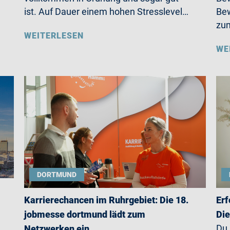
ist. Auf Dauer einem hohen Stresslevel…
Bew
zum
WEITERLESEN
WE
DORTMUND
Karrierechancen im Ruhrgebiet: Die 18.
Erf
jobmesse dortmund lädt zum
Die
Du
Netzwerken ein