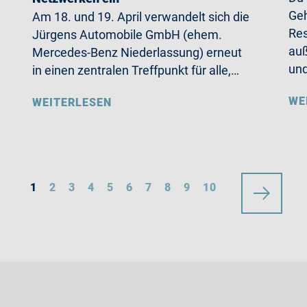
Geh
Am 18. und 19. April verwandelt sich die
Res
Jürgens Automobile GmbH (ehem.
auß
Mercedes-Benz Niederlassung) erneut
un
in einen zentralen Treffpunkt für alle,…
WE
WEITERLESEN
1
2
3
4
5
6
7
8
9
10