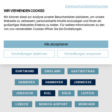
Datenschutzbestimmungen
WIR VERWENDEN COOKIES
Wir können diese zur Analyse unserer Besucherdaten platzieren, um unsere
Webseite zu verbessern, personalisierte Inhalte anzuzeigen und Ihnen ein
großartiges Webseiten-Erlebnis zu bieten. Für weitere Informationen zu den
von uns verwendeten Cookies öffnen Sie die Einstellungen.
AUSSTELLERBEITRAG
BERLIN
Alle akzeptieren
BERUFLICHE ORIENTIERUNG
BEWERBUNG
Einstellungen ablehnen
Einstellungen anpassen
BIELEFELD
BRAUNSCHWEIG
BREMEN
DORTMUND
EMSLAND
GASTBEITRAG
HAMBURG
HANNOVER
JOBMESSE
JOBSUCHE
KIEL
KÖLN
LEIPZIG
LÜBECK
MUNICH AIRPORT
MÜNCHEN