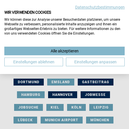
Datenschutzbestimmungen
WIR VERWENDEN COOKIES
Wir können diese zur Analyse unserer Besucherdaten platzieren, um unsere
Webseite zu verbessern, personalisierte Inhalte anzuzeigen und Ihnen ein
großartiges Webseiten-Erlebnis zu bieten. Für weitere Informationen zu den
von uns verwendeten Cookies öffnen Sie die Einstellungen.
AUSSTELLERBEITRAG
BERLIN
Alle akzeptieren
BERUFLICHE ORIENTIERUNG
BEWERBUNG
Einstellungen ablehnen
Einstellungen anpassen
BIELEFELD
BRAUNSCHWEIG
BREMEN
DORTMUND
EMSLAND
GASTBEITRAG
HAMBURG
HANNOVER
JOBMESSE
JOBSUCHE
KIEL
KÖLN
LEIPZIG
LÜBECK
MUNICH AIRPORT
MÜNCHEN