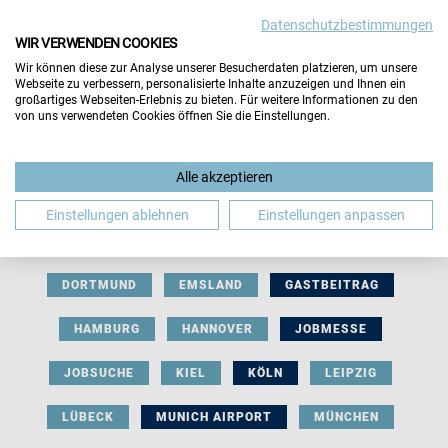
Datenschutzbestimmungen
WIR VERWENDEN COOKIES
Wir können diese zur Analyse unserer Besucherdaten platzieren, um unsere
Webseite zu verbessern, personalisierte Inhalte anzuzeigen und Ihnen ein
großartiges Webseiten-Erlebnis zu bieten. Für weitere Informationen zu den
von uns verwendeten Cookies öffnen Sie die Einstellungen.
AUSSTELLERBEITRAG
BERLIN
Alle akzeptieren
BERUFLICHE ORIENTIERUNG
BEWERBUNG
Einstellungen ablehnen
Einstellungen anpassen
BIELEFELD
BRAUNSCHWEIG
BREMEN
DORTMUND
EMSLAND
GASTBEITRAG
HAMBURG
HANNOVER
JOBMESSE
JOBSUCHE
KIEL
KÖLN
LEIPZIG
LÜBECK
MUNICH AIRPORT
MÜNCHEN